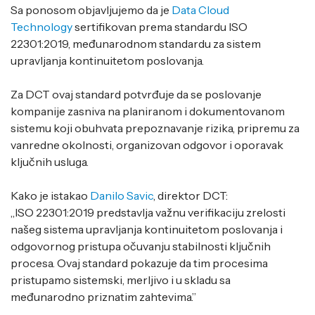
Sa ponosom objavljujemo da je
Data Cloud
Technology
sertifikovan prema standardu ISO
22301:2019, međunarodnom standardu za sistem
upravljanja kontinuitetom poslovanja.
Za DCT ovaj standard potvrđuje da se poslovanje
kompanije zasniva na planiranom i dokumentovanom
sistemu koji obuhvata prepoznavanje rizika, pripremu za
vanredne okolnosti, organizovan odgovor i oporavak
ključnih usluga.
Kako je istakao
Danilo Savic
, direktor DCT:
„ISO 22301:2019 predstavlja važnu verifikaciju zrelosti
našeg sistema upravljanja kontinuitetom poslovanja i
odgovornog pristupa očuvanju stabilnosti ključnih
procesa. Ovaj standard pokazuje da tim procesima
pristupamo sistemski, merljivo i u skladu sa
međunarodno priznatim zahtevima.”