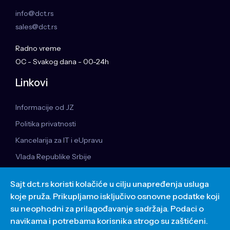
info@dct.rs
sales@dct.rs
Radno vreme
OC - Svakog dana - 00-24h
Linkovi
Informacije od JZ
Politika privatnosti
Kancelarija za IT i eUpravu
Vlada Republike Srbije
Oracle
Sajt dct.rs koristi kolačiće u cilju unapređenja usluga
Nacionalna AI platforma
koje pruža. Prikupljamo isključivo osnovne podatke koji
su neophodni za prilagođavanje sadržaja. Podaci o
© Copyright 2026. Data Cloud Technology doo. Sva prava zadržana.
navikama i potrebama korisnika strogo su zaštićeni.