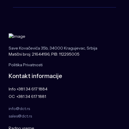
Save Kovačevića 35b, 34000 Kragujevac, Srbija
Matični broj: 21644196, PIB: 112295005
Politika Privatnosti
Kontakt informacije
Info +381 34 617 1884
OC +381 34 617 1881
info@dct.rs
sales@dct.rs
Radno vreme