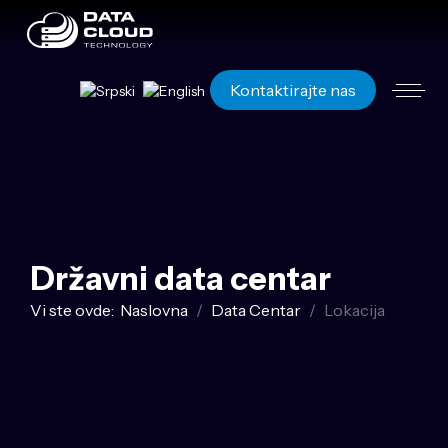
Izaberite vaš jezik
Kontaktirajte nas
Državni data centar
Vi ste ovde:
Naslovna
Data Centar
Lokacija