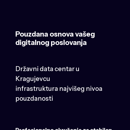
Pouzdana osnova vašeg
digitalnog poslovanja
Državni data centar u
Kragujevcu
infrastruktura najvišeg nivoa
pouzdanosti