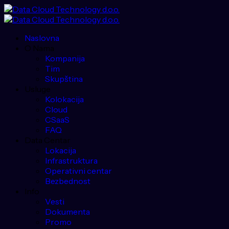
Naslovna
O Nama
Kompanija
Tim
Skupština
Usluge
Kolokacija
Cloud
CSaaS
FAQ
Data Centar
Lokacija
Infrastruktura
Operativni centar
Bezbednost
Info
Vesti
Dokumenta
Promo