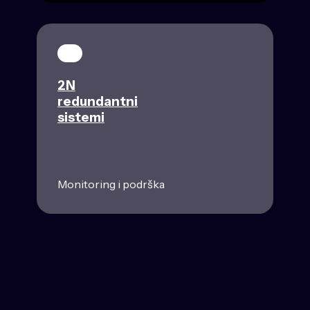
2N
redundantni
sistemi
Monitoring i podrška