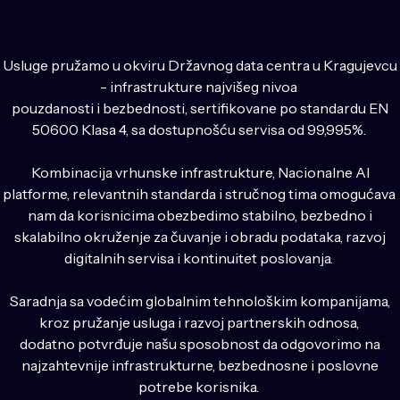
Usluge pružamo u okviru Državnog data centra u Kragujevcu
- infrastrukture najvišeg nivoa
pouzdanosti i bezbednosti, sertifikovane po standardu EN
50600 Klasa 4, sa dostupnošću servisa od 99,995%.
Kombinacija vrhunske infrastrukture, Nacionalne AI
platforme, relevantnih standarda i stručnog tima omogućava
nam da korisnicima obezbedimo stabilno, bezbedno i
skalabilno okruženje za čuvanje i obradu podataka, razvoj
digitalnih servisa i kontinuitet poslovanja.
Saradnja sa vodećim globalnim tehnološkim kompanijama,
kroz pružanje usluga i razvoj partnerskih odnosa,
dodatno potvrđuje našu sposobnost da odgovorimo na
najzahtevnije infrastrukturne, bezbednosne i poslovne
potrebe korisnika.