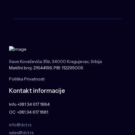
Save Kovačevića 35b, 34000 Kragujevac, Srbija
Matični broj: 21644196, PIB: 112295005
Politika Privatnosti
Kontakt informacije
Info +381 34 617 1884
OC +381 34 617 1881
info@dct.rs
sales@dct.rs