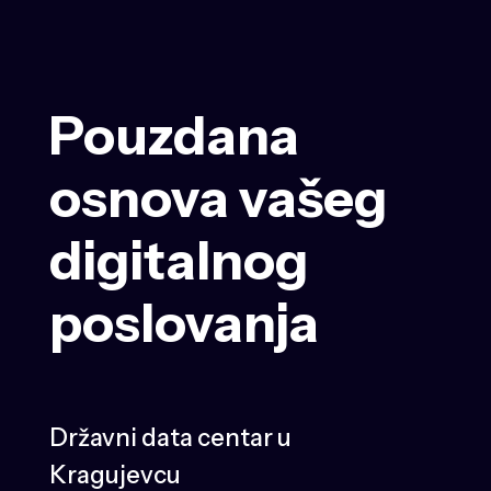
Pouzdana
osnova vašeg
digitalnog
poslovanja
Državni data centar u
Kragujevcu