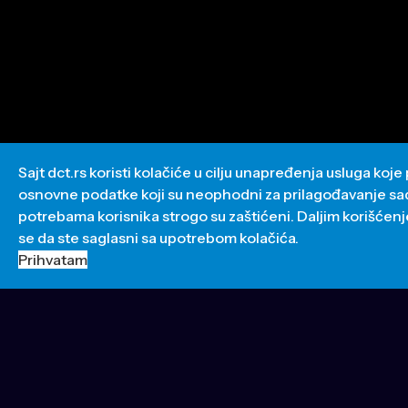
Naši partneri
Sajt dct.rs koristi kolačiće u cilju unapređenja usluga koje
osnovne podatke koji su neophodni za prilagođavanje sad
potrebama korisnika strogo su zaštićeni. Daljim korišćen
se da ste saglasni sa upotrebom kolačića.
Prihvatam