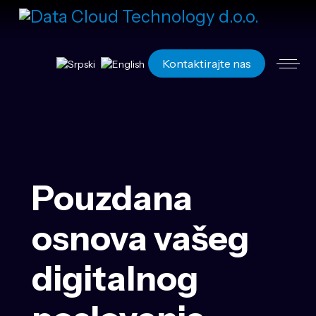
Izaberite vaš jezik
Kontaktirajte nas
Pouzdana
osnova vašeg
digitalnog