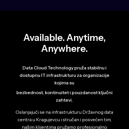
Available. Anytime,
Anywhere.
Data Cloud Technology pruža stabilnu i
dostupnu IT infrastrukturu za organizacije
kojima su
bezbednost, kontinuitet i pouzdanost ključni
zahtevi.
Oslanjajući se na infrastrukturu Državnog data
centra u Kragujevcu i stručan i posvećen tim,
našim klijentima pružamo profesionalno