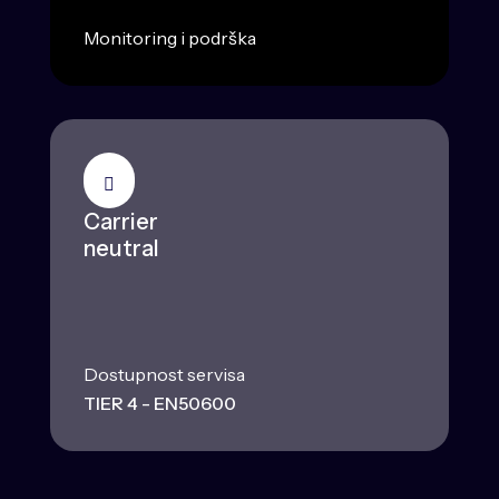
Monitoring i podrška
Carrier
neutral
Dostupnost servisa
TIER 4 - EN50600